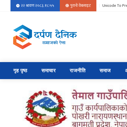
२२ श्रावण २०८३, १८:५५
पुरानो वेबसाइट
Unicode To Pre
गृह पृष्ठ
समाचार
राजनीति
समाज