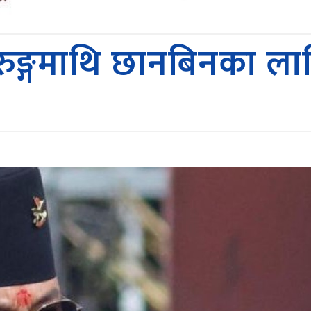
धन गुरुङ्गमाथि छानबिनका