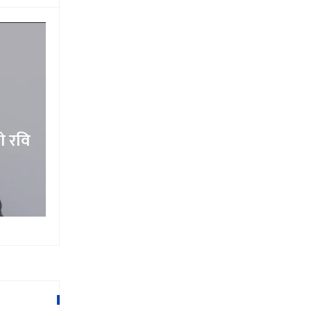
ाे रवि
जीवन रहेसम्म कांग्रेस र आम नागरिकल
नदिने तीर्थ लामाले खाए कसम
१५ माघ २०७९,२०:०९