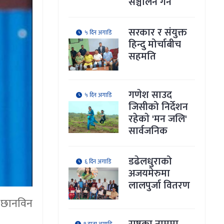
सञ्चालन गर्ने
सरकार र संयुक्त
५ दिन अगाडि
हिन्दु मोर्चाबीच
सहमति
गणेश साउद
५ दिन अगाडि
जिसीको निर्देशन
रहेकाे 'मन जलि'
सार्वजनिक
डढेलधुराको
६ दिन अगाडि
अजयमेरुमा
लालपुर्जा वितरण
ा छानविन