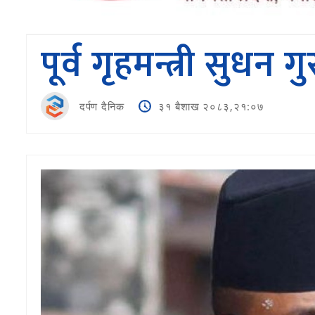
पूर्व गृहमन्त्री सु
दर्पण दैनिक
३१ बैशाख २०८३,२१:०७