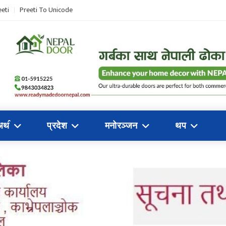
eti
Preeti To Unicode
अथ॔
प्रदेश
मनोरञ्जन
थप