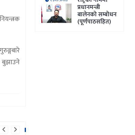
राष्ट्रका नाममा
१ हप्ता अगाडि
प्रधानमन्त्री
बालेनको सम्बोधन
ियन्त्रक
(पूर्णपाठसहित)
।
रुङ्गबारे
 बुझाउने