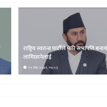
ि
राष्ट्रिय स्वतन्त्र पार्टीले फेरि सभापति बनाय
लामिछानेलाई
१५ माघ २०७९,१७:०३