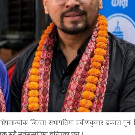
पा) काभ्रेपलान्चोक जिल्ला सभापतिमा प्रवीणकुमार ढकाल पुनः 
ेक सबै सर्वसम्मतिमा चुनिएका छन् ।