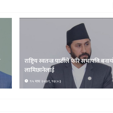
ि
राष्ट्रिय स्वतन्त्र पार्टीले फेरि सभापति बनाय
लामिछानेलाई
१५ माघ २०७९,१७:०३