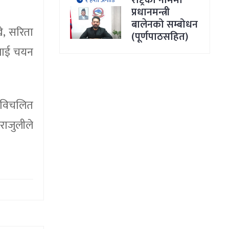
राष्ट्रका नाममा
१ हप्ता अगाडि
प्रधानमन्त्री
बालेनको सम्बोधन
े, सरिता
(पूर्णपाठसहित)
मालाई चयन
अविचलित
राजुलीले