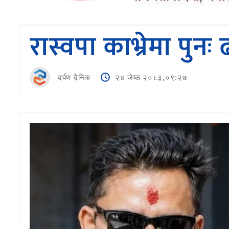
रास्वपा काभ्रेमा पुन
दर्पण दैनिक
२४ जेष्ठ २०८३,०९:२७