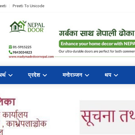
eeti
Preeti To Unicode
अथ॔
प्रदेश
मनोरञ्जन
थप