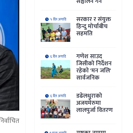
सञ्चालन गर्ने
सरकार र संयुक्त
५ दिन अगाडि
हिन्दु मोर्चाबीच
सहमति
गणेश साउद
६ दिन अगाडि
जिसीको निर्देशन
रहेकाे 'मन जलि'
सार्वजनिक
डढेलधुराको
६ दिन अगाडि
अजयमेरुमा
लालपुर्जा वितरण
निर्वाचित