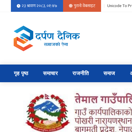
२३ श्रावण २०८३, ०१:४७
पुरानो वेबसाइट
Unicode To Pr
गृह पृष्ठ
समाचार
राजनीति
समाज