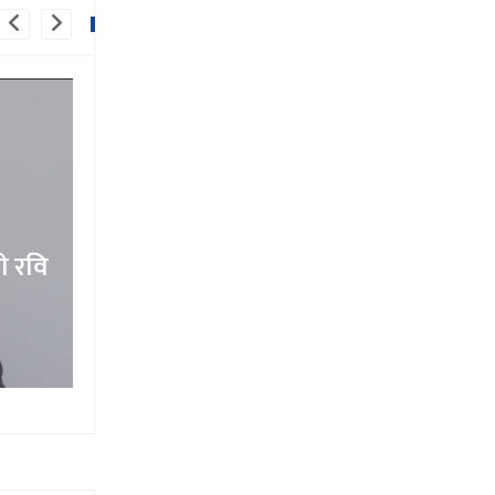
ाे रवि
जीवन रहेसम्म कांग्रेस र आम नागरिकल
नदिने तीर्थ लामाले खाए कसम
१५ माघ २०७९,२०:०९