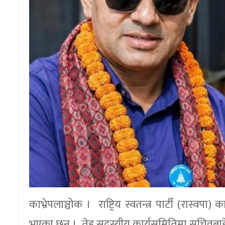
काभ्रेपलाञ्चोक । राष्ट्रिय स्वतन्त्र पार्टी (रास्व
भएका छन् । तेह्र सदस्यीय कार्यसमितिमा सचिवबाह