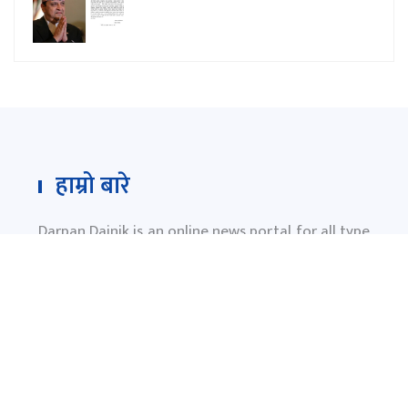
हाम्रो बारे
Darpan Dainik is an online news portal for all type
of Nepali news which is updated 24/7 365 days a
year. With people’s right to information as the
primary objective "
www.darpandainik.com
" and
Darpan TV (Online TV) Under of Darpan Dainik
Pvt. Ltd. was registered according to the law suit
Government of Nepal.
दर्पण दैनिक प्रा.लि.