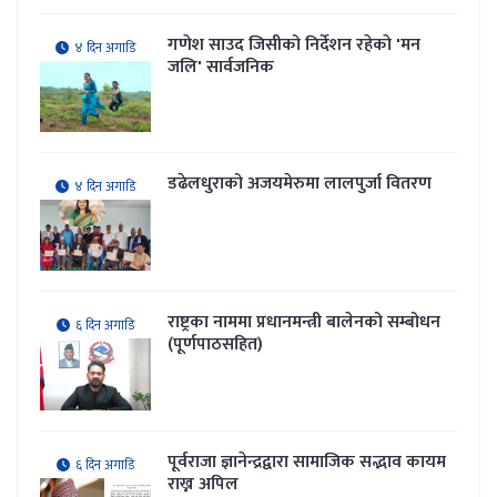
गणेश साउद जिसीको निर्देशन रहेकाे 'मन
४ दिन अगाडि
जलि' सार्वजनिक
डढेलधुराको अजयमेरुमा लालपुर्जा वितरण
४ दिन अगाडि
राष्ट्रका नाममा प्रधानमन्त्री बालेनको सम्बोधन
६ दिन अगाडि
(पूर्णपाठसहित)
पूर्वराजा ज्ञानेन्द्रद्वारा सामाजिक सद्भाव कायम
६ दिन अगाडि
राख्न अपिल