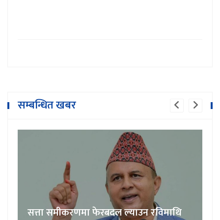
सम्बन्धित खबर
सत्ता समीकरणमा फेरबदल ल्याउन रविमाथि