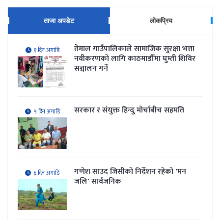
ताजा अपडेट
लोकप्रिय
तेमाल गाउँपालिकाले सामाजिक सुरक्षा भत्ता
१ दिन अगाडि
नवीकरणकाे लागि काठमाडौँमा घुम्ती शिविर
सञ्चालन गर्ने
सरकार र संयुक्त हिन्दु मोर्चाबीच सहमति
५ दिन अगाडि
गणेश साउद जिसीको निर्देशन रहेकाे 'मन
६ दिन अगाडि
जलि' सार्वजनिक