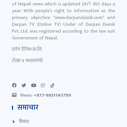
of Nepali news which is updated 24/7 365 days a
year. With people’s right to information as the
primary objective "
www.darpandainik.com
" and
Darpan TV (Online TV) Under of Darpan Dainik
Pvt. Ltd. was registered according to the law suit
Government of Nepal.
दर्पण दैनिक प्रा.लि.
टाेखा ४ काठमाण्डाै
News:
+977-9851145799
समाचार
फिचर