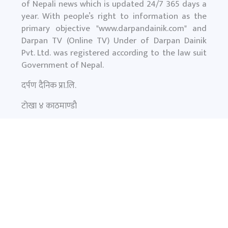
of Nepali news which is updated 24/7 365 days a
year. With people’s right to information as the
primary objective "
www.darpandainik.com
" and
Darpan TV (Online TV) Under of Darpan Dainik
Pvt. Ltd. was registered according to the law suit
Government of Nepal.
दर्पण दैनिक प्रा.लि.
टाेखा ४ काठमाण्डाै
News:
+977-9851145799
समाचार
फिचर