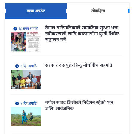
ताजा अपडेट
लोकप्रिय
तेमाल गाउँपालिकाले सामाजिक सुरक्षा भत्ता
१८ घन्टा अगाडि
नवीकरणकाे लागि काठमाडौँमा घुम्ती शिविर
सञ्चालन गर्ने
सरकार र संयुक्त हिन्दु मोर्चाबीच सहमति
५ दिन अगाडि
गणेश साउद जिसीको निर्देशन रहेकाे 'मन
५ दिन अगाडि
जलि' सार्वजनिक