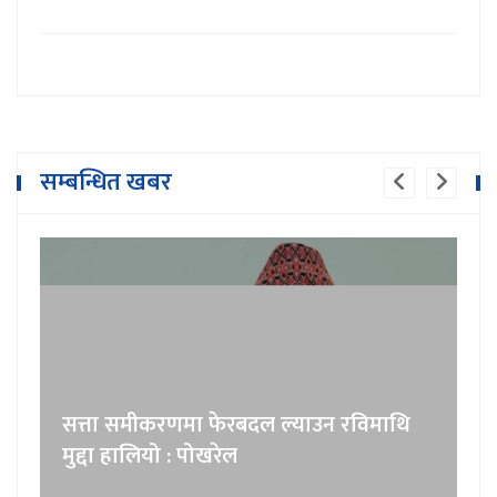
सम्बन्धित खबर
सत्ता समीकरणमा फेरबदल ल्याउन रविमाथि
मुद्दा हालियो : पोखरेल