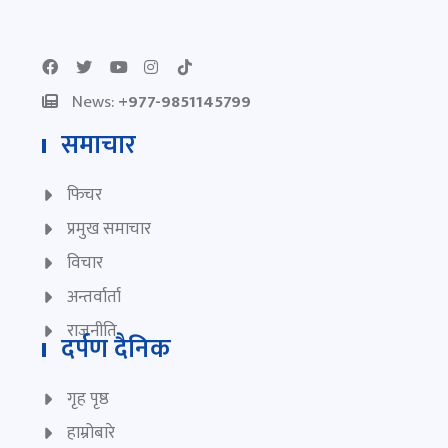
News:
+977-9851145799
समाचार
फिचर
प्रमुख समाचार
विचार
अन्तर्वार्ता
राजनीति
दर्पण दैनिक
गृह पृष्ठ
हाम्रोबारे