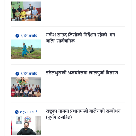
गणेश साउद जिसीको निर्देशन रहेकाे 'मन
६ दिन अगाडि
जलि' सार्वजनिक
डढेलधुराको अजयमेरुमा लालपुर्जा वितरण
६ दिन अगाडि
राष्ट्रका नाममा प्रधानमन्त्री बालेनको सम्बोधन
१ हप्ता अगाडि
(पूर्णपाठसहित)