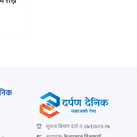
म राख्न
ैनिक
सुचना बिभाग दर्ता नं:
८७९/075-76
सम्पादक:
केशरलाल विश्वकर्मा