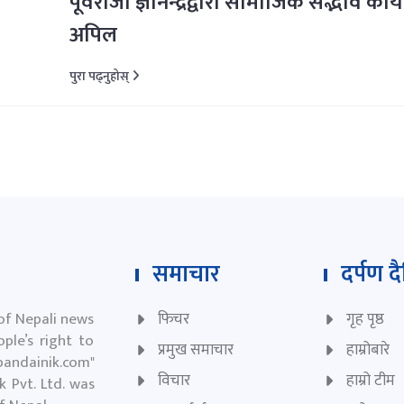
पूर्वराजा ज्ञानेन्द्रद्वारा सामाजिक सद्भाव काय
अपिल
पुरा पढ्नुहोस्
समाचार
दर्पण द
 of Nepali news
फिचर
गृह पृष्ठ
ple’s right to
प्रमुख समाचार
हाम्रोबारे
andainik.com
"
विचार
हाम्रो टीम
 Pvt. Ltd. was