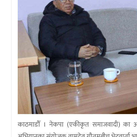
काठमाडौँ । नेकपा (एकीकृत समाजवादी) का अध्यक
अभियानका संयोजक वामदेव गौतमबीच भेटवार्ता भए