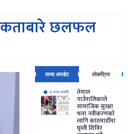
ी एकताबारे छलफल
ताजा अपडेट
लोकप्रिय
तेमाल
२३ घन्टा अगाडि
गाउँपालिकाले
सामाजिक सुरक्षा
भत्ता नवीकरणकाे
लागि काठमाडौँमा
घुम्ती शिविर