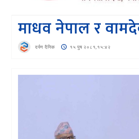
माधव नेपाल र वामद
दर्पण दैनिक
१५ पुष २०८१,१५:४२