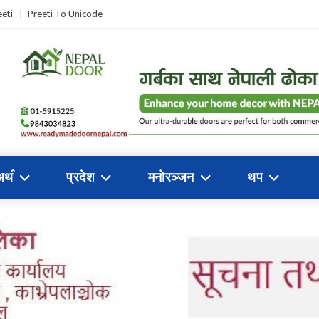
eti
Preeti To Unicode
अथ॔
प्रदेश
मनोरञ्जन
थप