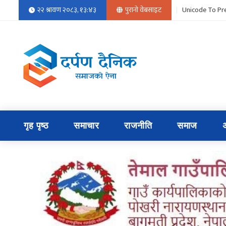
२२ श्रावण २०८३, १३:४३
पुरानो वेबसाइट
Unicode To Pre
गृह पृष्ठ
समाचार
राजनीति
समाज