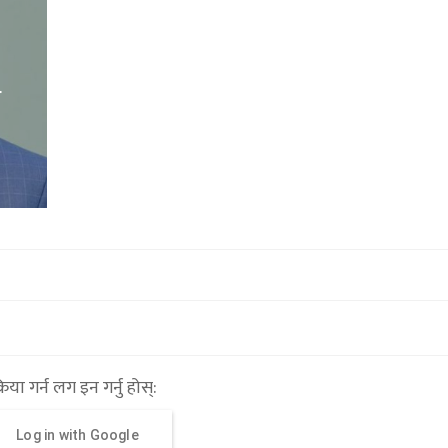
ि
राष्ट्रिय स्वतन्त्र पार्टीले फेरि सभापति बनाय
लामिछानेलाई
१५ माघ २०७९,१७:०३
्रिया गर्न लग इन गर्नु होस्:
Log in with Google