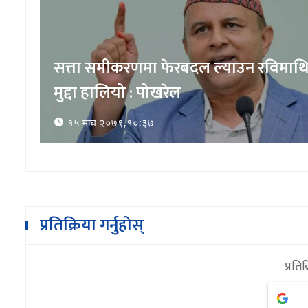
सत्ता समीकरणमा फेरबदल ल्याउन रविमाथ
मुद्दा हालियो : पोखरेल
१५ माघ २०७९,१०:३७
प्रतिक्रिया गर्नुहोस्
प्रतिक