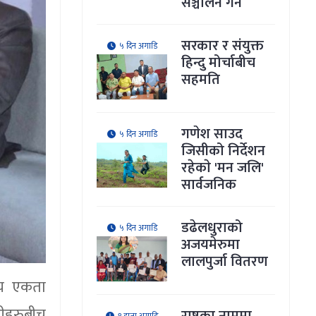
सञ्चालन गर्ने
सरकार र संयुक्त
५ दिन अगाडि
हिन्दु मोर्चाबीच
सहमति
गणेश साउद
५ दिन अगाडि
जिसीको निर्देशन
रहेकाे 'मन जलि'
सार्वजनिक
डढेलधुराको
५ दिन अगाडि
अजयमेरुमा
लालपुर्जा वितरण
रिय एकता
नीहरुबीच