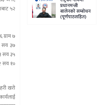
राष्ट्रका नाममा
१ हप्ता अगाडि
प्रधानमन्त्री
ेशबाट ५२
बालेनको सम्बोधन
(पूर्णपाठसहित)
 ग्राम ७
 ८ सय ३७
 ३ सय ३५
 २ सय १०
।
रहरी खरो
कार्यलाई