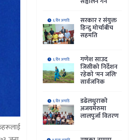
सञ्चालन गर्ने
सरकार र संयुक्त
६ दिन अगाडि
हिन्दु मोर्चाबीच
सहमति
गणेश साउद
६ दिन अगाडि
जिसीको निर्देशन
रहेकाे 'मन जलि'
सार्वजनिक
डढेलधुराको
६ दिन अगाडि
अजयमेरुमा
लालपुर्जा वितरण
तिहरूलाई
 ७३ जना,