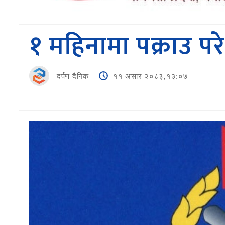
१ महिनामा पक्राउ प
दर्पण दैनिक
११ असार २०८३,१३:०७