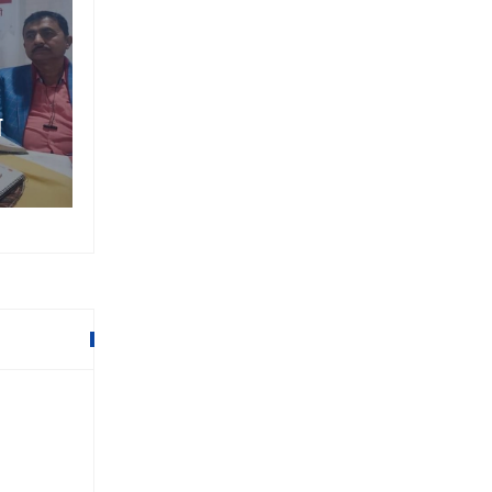
तीन कुलपतिद्वारा पद तथा गोपनीयता
े
ग्रहण
४ फाल्गुन २०७९,११:४३