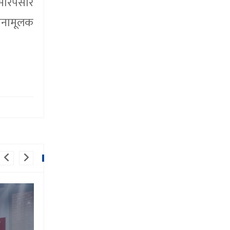
ओसारपसार
तनामूलक