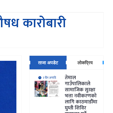
ूऔषध कारोबारी
ताजा अपडेट
लोकप्रिय
तेमाल
२ दिन अगाडि
गाउँपालिकाले
सामाजिक सुरक्षा
भत्ता नवीकरणकाे
लागि काठमाडौँमा
घुम्ती शिविर