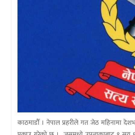
काठमाडौँ । नेपाल प्रहरीले गत जेठ महिनामा देश
पक्राउ गरेको छ । जसमध्ये उपत्यकाबाट १ सय ६