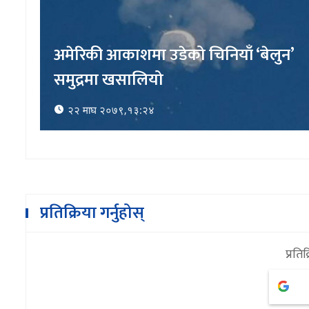
अमेरिकी आकाशमा उडेको चिनियाँ ‘बेलुन’
समुद्रमा खसालियो
२२ माघ २०७९,१३:२४
प्रतिक्रिया गर्नुहोस्
प्रतिक