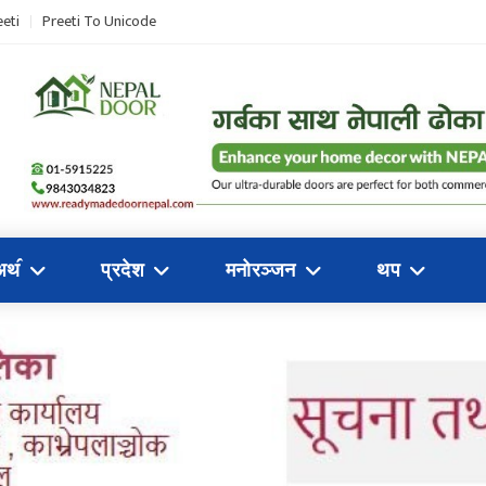
eti
Preeti To Unicode
अथ॔
प्रदेश
मनोरञ्जन
थप