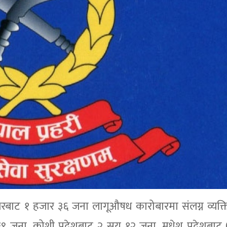
भरबाट १ हजार ३६ जना लागूऔषध कारोबारमा संलग्न व्यक्
९ जना, कोशी प्रदेशबाट २ सय १२ जना, मधेश प्रदेशबाट