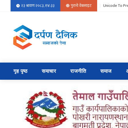
२३ श्रावण २०८३, १४:३३
पुरानो वेबसाइट
Unicode To Pre
गृह पृष्ठ
समाचार
राजनीति
समाज