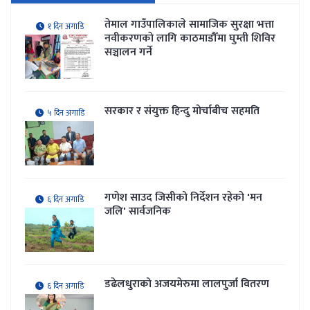
तेमाल गाउँपालिकाले सामाजिक सुरक्षा भत्ता
१ दिन अगाडि
नवीकरणकाे लागि काठमाडौँमा घुम्ती शिविर
सञ्चालन गर्ने
सरकार र संयुक्त हिन्दु मोर्चाबीच सहमति
५ दिन अगाडि
गणेश साउद जिसीको निर्देशन रहेकाे 'मन
६ दिन अगाडि
जलि' सार्वजनिक
डढेलधुराको अजयमेरुमा लालपुर्जा वितरण
६ दिन अगाडि