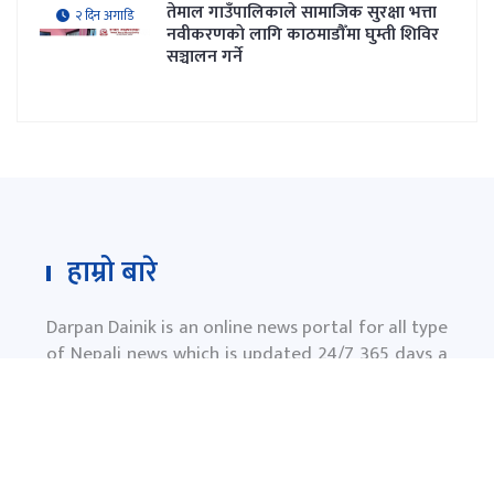
तेमाल गाउँपालिकाले सामाजिक सुरक्षा भत्ता
२ दिन अगाडि
नवीकरणकाे लागि काठमाडौँमा घुम्ती शिविर
सञ्चालन गर्ने
हाम्रो बारे
Darpan Dainik is an online news portal for all type
of Nepali news which is updated 24/7 365 days a
year. With people’s right to information as the
primary objective "
www.darpandainik.com
" and
Darpan TV (Online TV) Under of Darpan Dainik
Pvt. Ltd. was registered according to the law suit
Government of Nepal.