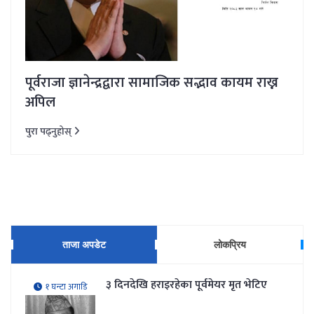
पूर्वराजा ज्ञानेन्द्रद्वारा सामाजिक सद्भाव कायम राख्न
अपिल
पुरा पढ्नुहोस्
ताजा अपडेट
लोकप्रिय
३ दिनदेखि हराइरहेका पूर्वमेयर मृत भेटिए
१ घन्टा अगाडि