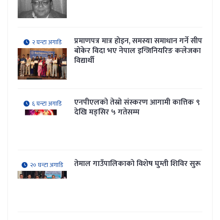
प्रमाणपत्र मात्र होइन, समस्या समाधान गर्ने सीप
२ घन्टा अगाडि
बोकेर विदा भए नेपाल इन्जिनियरिङ कलेजका
विद्यार्थी
एनपीएलको तेस्रो संस्करण आगामी कात्तिक ९
६ घन्टा अगाडि
देखि मङ्सिर ५ गतेसम्म
तेमाल गाउँपालिकाकाे विशेष घुम्ती शिविर सुरू
२० घन्टा अगाडि