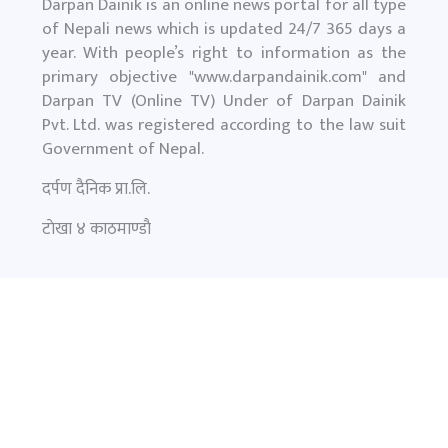
Darpan Dainik is an online news portal for all type
of Nepali news which is updated 24/7 365 days a
year. With people’s right to information as the
primary objective "
www.darpandainik.com
" and
Darpan TV (Online TV) Under of Darpan Dainik
Pvt. Ltd. was registered according to the law suit
Government of Nepal.
दर्पण दैनिक प्रा.लि.
टाेखा ४ काठमाण्डाै
News:
+977-9851145799
समाचार
फिचर