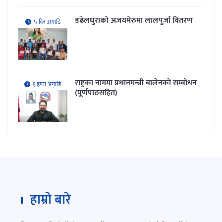
डढेलधुराको अजयमेरुमा लालपुर्जा वितरण
५ दिन अगाडि
राष्ट्रका नाममा प्रधानमन्त्री बालेनको सम्बोधन
१ हप्ता अगाडि
(पूर्णपाठसहित)
हाम्रो बारे