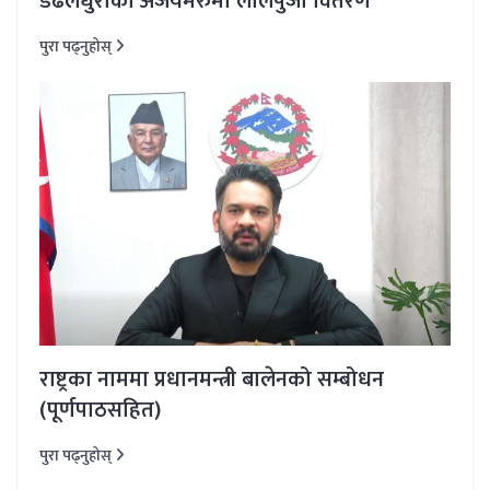
डढेलधुराको अजयमेरुमा लालपुर्जा वितरण
पुरा पढ्नुहोस्
राष्ट्रका नाममा प्रधानमन्त्री बालेनको सम्बोधन
(पूर्णपाठसहित)
पुरा पढ्नुहोस्