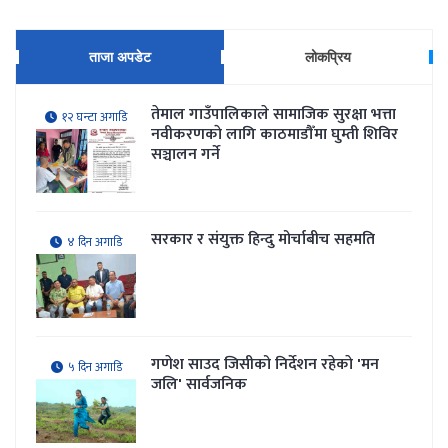
ताजा अपडेट
लोकप्रिय
तेमाल गाउँपालिकाले सामाजिक सुरक्षा भत्ता
१२ घन्टा अगाडि
नवीकरणकाे लागि काठमाडौँमा घुम्ती शिविर
सञ्चालन गर्ने
सरकार र संयुक्त हिन्दु मोर्चाबीच सहमति
४ दिन अगाडि
गणेश साउद जिसीको निर्देशन रहेकाे 'मन
५ दिन अगाडि
जलि' सार्वजनिक