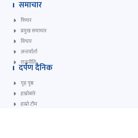
समाचार
फिचर
प्रमुख समाचार
विचार
अन्तर्वार्ता
राजनीति
दर्पण दैनिक
गृह पृष्ठ
हाम्रोबारे
हाम्रो टीम
प्रयोगका सर्त
प्राइभेसी पोलिसी