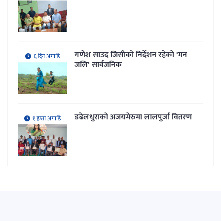
गणेश साउद जिसीको निर्देशन रहेकाे 'मन
६ दिन अगाडि
जलि' सार्वजनिक
डढेलधुराको अजयमेरुमा लालपुर्जा वितरण
१ हप्ता अगाडि