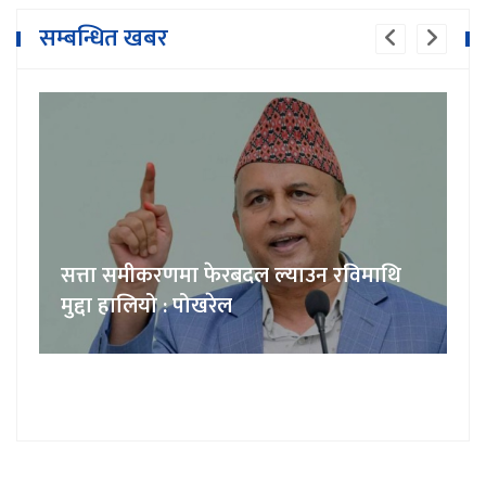
सम्बन्धित खबर
सत्ता समीकरणमा फेरबदल ल्याउन रविमाथि
मुद्दा हालियो : पोखरेल