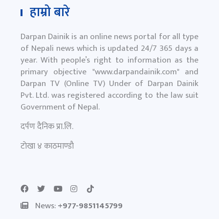
हाम्रो बारे
Darpan Dainik is an online news portal for all type
of Nepali news which is updated 24/7 365 days a
year. With people’s right to information as the
primary objective "
www.darpandainik.com
" and
Darpan TV (Online TV) Under of Darpan Dainik
Pvt. Ltd. was registered according to the law suit
Government of Nepal.
दर्पण दैनिक प्रा.लि.
टाेखा ४ काठमाण्डाै
News:
+977-9851145799