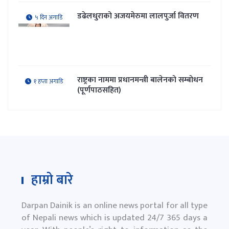
सरकार र संयुक्त हिन्दु मोर्चाबीच सहमति
४ दिन अगाडि
गणेश साउद जिसीको निर्देशन रहेकाे 'मन
५ दिन अगाडि
जलि' सार्वजनिक
डढेलधुराको अजयमेरुमा लालपुर्जा वितरण
५ दिन अगाडि
राष्ट्रका नाममा प्रधानमन्त्री बालेनको सम्बोधन
१ हप्ता अगाडि
(पूर्णपाठसहित)