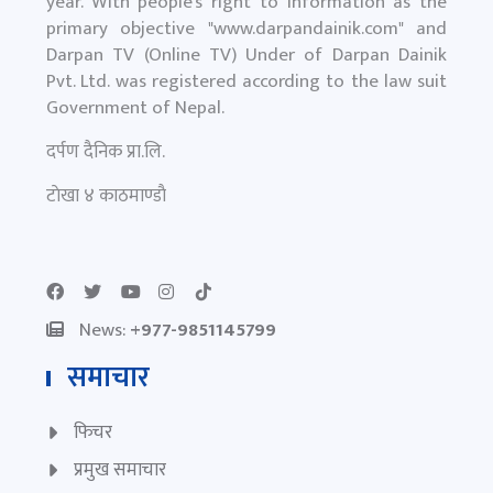
हाम्रो बारे
Darpan Dainik is an online news portal for all type
of Nepali news which is updated 24/7 365 days a
year. With people’s right to information as the
primary objective "
www.darpandainik.com
" and
Darpan TV (Online TV) Under of Darpan Dainik
Pvt. Ltd. was registered according to the law suit
Government of Nepal.
दर्पण दैनिक प्रा.लि.
टाेखा ४ काठमाण्डाै