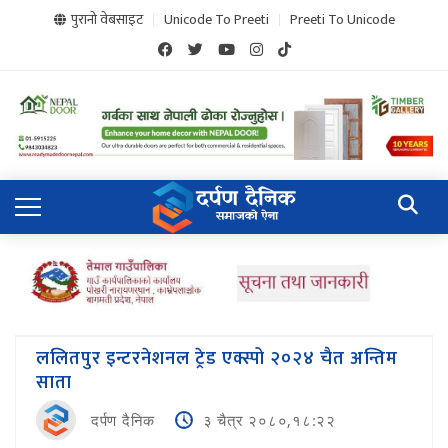
पुरानो वेबसाइट
Unicode To Preeti
Preeti To Unicode
ललितपुर इन्टरनेशनल ट्रेड एक्स्पो २०२४ चैत अन्तिम
साता
दर्पण दैनिक
३ चैत्र २०८०,१८:२२