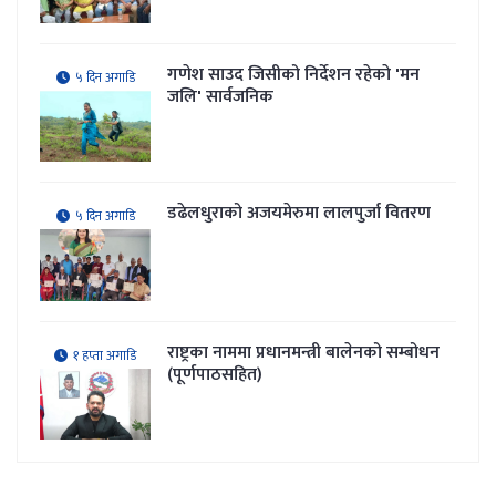
गणेश साउद जिसीको निर्देशन रहेकाे 'मन
५ दिन अगाडि
जलि' सार्वजनिक
डढेलधुराको अजयमेरुमा लालपुर्जा वितरण
५ दिन अगाडि
राष्ट्रका नाममा प्रधानमन्त्री बालेनको सम्बोधन
१ हप्ता अगाडि
(पूर्णपाठसहित)