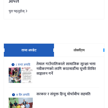
अपिल
पुरा पढ्नुहोस्
ताजा अपडेट
लोकप्रिय
तेमाल गाउँपालिकाले सामाजिक सुरक्षा भत्ता
८ घन्टा अगाडि
नवीकरणकाे लागि काठमाडौँमा घुम्ती शिविर
सञ्चालन गर्ने
सरकार र संयुक्त हिन्दु मोर्चाबीच सहमति
४ दिन अगाडि