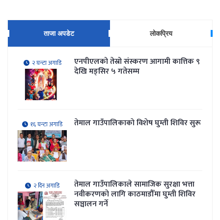
ताजा अपडेट
लोकप्रिय
एनपीएलको तेस्रो संस्करण आगामी कात्तिक ९
२ घन्टा अगाडि
देखि मङ्सिर ५ गतेसम्म
तेमाल गाउँपालिकाकाे विशेष घुम्ती शिविर सुरू
१६ घन्टा अगाडि
तेमाल गाउँपालिकाले सामाजिक सुरक्षा भत्ता
२ दिन अगाडि
नवीकरणकाे लागि काठमाडौँमा घुम्ती शिविर
सञ्चालन गर्ने