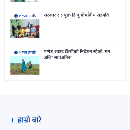
सरकार र संयुक्त हिन्दु मोर्चाबीच सहमति
१ हप्ता अगाडि
गणेश साउद जिसीको निर्देशन रहेकाे 'मन
१ हप्ता अगाडि
जलि' सार्वजनिक
हाम्रो बारे