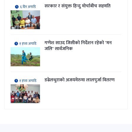
सरकार र संयुक्त हिन्दु मोर्चाबीच सहमति
६ दिन अगाडि
गणेश साउद जिसीको निर्देशन रहेकाे 'मन
१ हप्ता अगाडि
जलि' सार्वजनिक
डढेलधुराको अजयमेरुमा लालपुर्जा वितरण
१ हप्ता अगाडि