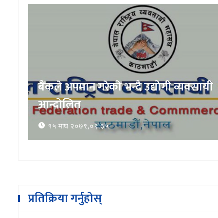
बैंकले अपमान गरेको भन्दै उद्योगी व्यवसायी
आन्दोलित
१५ माघ २०७९,०९:३५
प्रतिक्रिया गर्नुहोस्