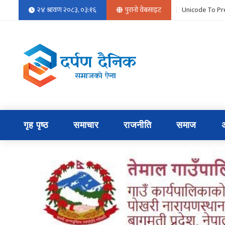
२४ श्रावण २०८३, ०३:१६
पुरानो वेबसाइट
Unicode To Pr
गृह पृष्ठ
समाचार
राजनीति
समाज