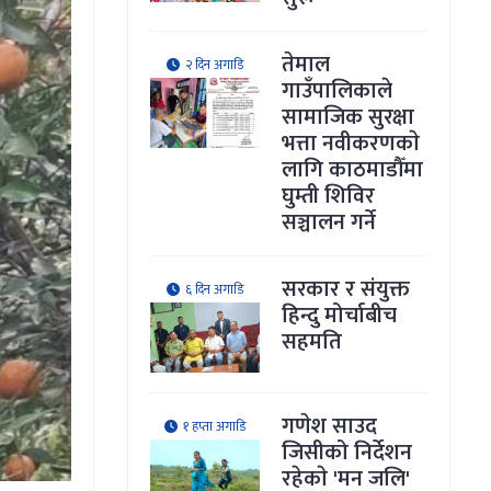
तेमाल
२ दिन अगाडि
गाउँपालिकाले
सामाजिक सुरक्षा
भत्ता नवीकरणकाे
लागि काठमाडौँमा
घुम्ती शिविर
सञ्चालन गर्ने
सरकार र संयुक्त
६ दिन अगाडि
हिन्दु मोर्चाबीच
सहमति
गणेश साउद
१ हप्ता अगाडि
जिसीको निर्देशन
रहेकाे 'मन जलि'