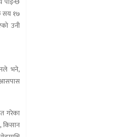
्य पाइन्छ
 छ सय १७
भएको उनी
ले भने,
ाख आसपास
ात गरेका
’, किसान