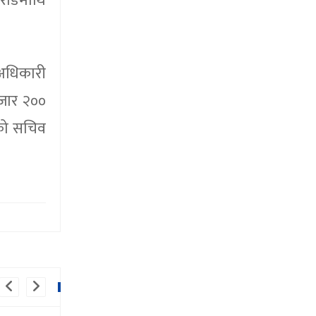
करोडमाथि
‘अधिकारी
हजार २००
िको सचिव