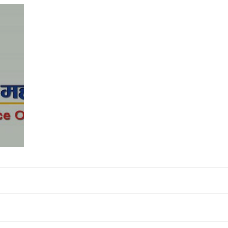
१२ वटा निर्माण व्यवसायी एवम् आपूर्तिकर्
कालोसूचीमा (सूचीसहित)
१५ माघ २०७९,१६:२९