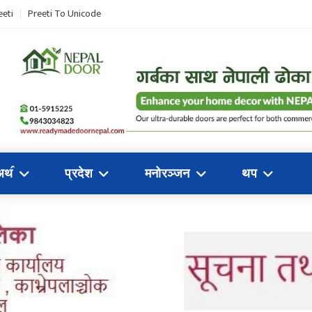
eeti
Preeti To Unicode
अथ॔
प्रदेश
मनोरञ्जन
थप