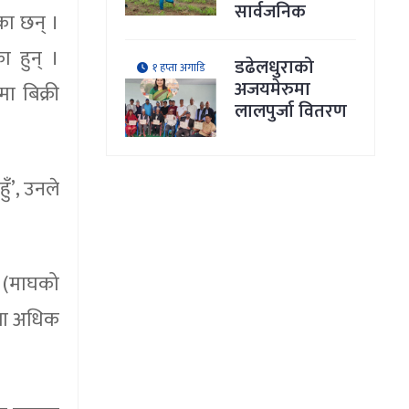
सार्वजनिक
का छन् ।
ा हुन् ।
डढेलधुराको
१ हप्ता अगाडि
अजयमेरुमा
ा बिक्री
लालपुर्जा वितरण
ुँ’, उनले
य (माघको
्तला अधिक