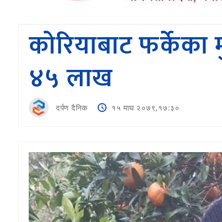
काेरियाबाट फर्केका 
४५ लाख
दर्पण दैनिक
१५ माघ २०७९,१७:३०