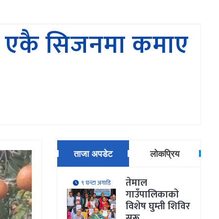
ीबाट एकै सिजनमा कमाए
ताजा अपडेट
लोकप्रिय
तेमाल
९ घन्टा अगाडि
गाउँपालिकाकाे
विशेष घुम्ती शिविर
सुरू