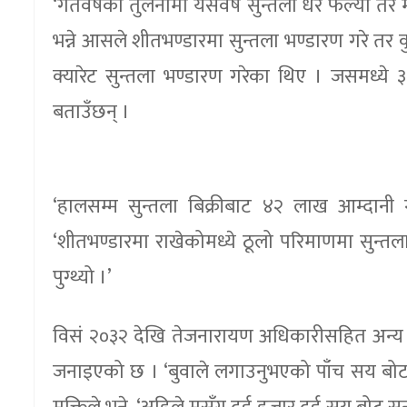
‘गतवर्षका तुलनामा यसवर्ष सुन्तला धेरै फल्यो तर मू
भन्ने आसले शीतभण्डारमा सुन्तला भण्डारण गरे तर क
क्यारेट सुन्तला भण्डारण गरेका थिए । जसमध्ये 
बताउँछन् ।
‘हालसम्म सुन्तला बिक्रीबाट ४२ लाख आम्दानी
‘शीतभण्डारमा राखेकोमध्ये ठूलो परिमाणमा सुन
पुग्थ्यो ।’
विसं २०३२ देखि तेजनारायण अधिकारीसहित अन्य च
जनाइएको छ । ‘बुवाले लगाउनुभएको पाँच सय बोटलाई 