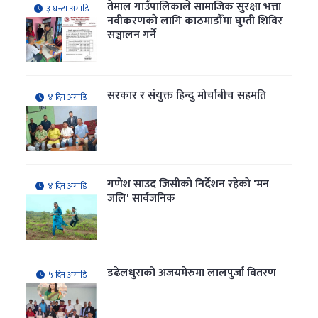
तेमाल गाउँपालिकाले सामाजिक सुरक्षा भत्ता
३ घन्टा अगाडि
नवीकरणकाे लागि काठमाडौँमा घुम्ती शिविर
सञ्चालन गर्ने
सरकार र संयुक्त हिन्दु मोर्चाबीच सहमति
४ दिन अगाडि
गणेश साउद जिसीको निर्देशन रहेकाे 'मन
४ दिन अगाडि
जलि' सार्वजनिक
डढेलधुराको अजयमेरुमा लालपुर्जा वितरण
५ दिन अगाडि