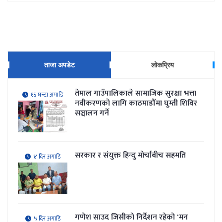
ताजा अपडेट
लोकप्रिय
तेमाल गाउँपालिकाले सामाजिक सुरक्षा भत्ता
१६ घन्टा अगाडि
नवीकरणकाे लागि काठमाडौँमा घुम्ती शिविर
सञ्चालन गर्ने
सरकार र संयुक्त हिन्दु मोर्चाबीच सहमति
४ दिन अगाडि
गणेश साउद जिसीको निर्देशन रहेकाे 'मन
५ दिन अगाडि