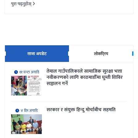
पुरा पढ्नुहोस्
ताजा अपडेट
लोकप्रिय
तेमाल गाउँपालिकाले सामाजिक सुरक्षा भत्ता
११ घन्टा अगाडि
नवीकरणकाे लागि काठमाडौँमा घुम्ती शिविर
सञ्चालन गर्ने
सरकार र संयुक्त हिन्दु मोर्चाबीच सहमति
४ दिन अगाडि