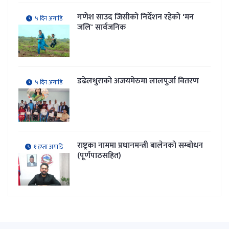
गणेश साउद जिसीको निर्देशन रहेकाे 'मन
५ दिन अगाडि
जलि' सार्वजनिक
डढेलधुराको अजयमेरुमा लालपुर्जा वितरण
५ दिन अगाडि
राष्ट्रका नाममा प्रधानमन्त्री बालेनको सम्बोधन
१ हप्ता अगाडि
(पूर्णपाठसहित)