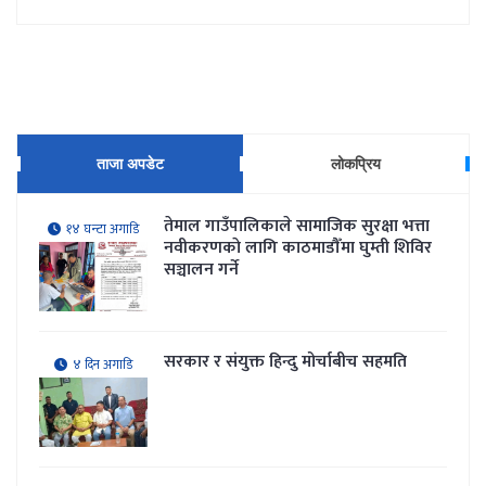
ताजा अपडेट
लोकप्रिय
तेमाल गाउँपालिकाले सामाजिक सुरक्षा भत्ता
१४ घन्टा अगाडि
नवीकरणकाे लागि काठमाडौँमा घुम्ती शिविर
सञ्चालन गर्ने
सरकार र संयुक्त हिन्दु मोर्चाबीच सहमति
४ दिन अगाडि