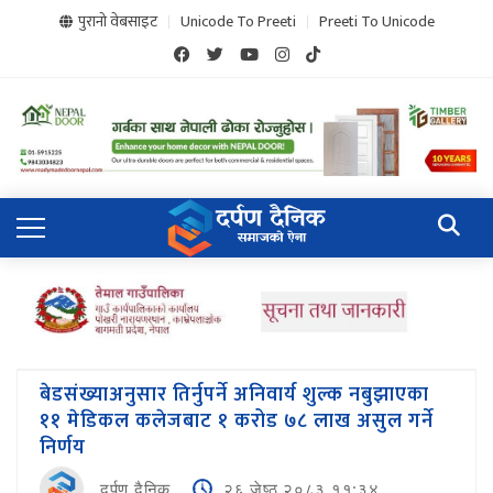
पुरानो वेबसाइट
Unicode To Preeti
Preeti To Unicode
बेडसंख्याअनुसार तिर्नुपर्ने अनिवार्य शुल्क नबुझाएका
११ मेडिकल कलेजबाट १ करोड ७८ लाख असुल गर्ने
निर्णय
दर्पण दैनिक
२६ जेष्ठ २०८३,११:३४