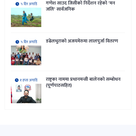
गणेश साउद जिसीको निर्देशन रहेकाे 'मन
५ दिन अगाडि
जलि' सार्वजनिक
डढेलधुराको अजयमेरुमा लालपुर्जा वितरण
५ दिन अगाडि
राष्ट्रका नाममा प्रधानमन्त्री बालेनको सम्बोधन
१ हप्ता अगाडि
(पूर्णपाठसहित)