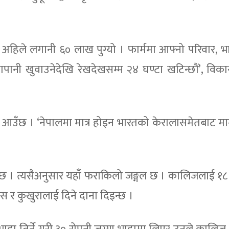
हिले लगानी ६० लाख पुग्यो । फार्ममा आफ्नो परिवार, 
ापानी खुवाउनेदेखि रेखदेखसम्म २४ घण्टा खटिन्छौं’, विका
 आउँछ । ‘नेपालमा मात्र होइन भारतको केरालासमेतबाट 
न्छ । त्यसैअनुसार यहाँ फराकिलो जङ्गल छ । कालिजलाई १८
ँस र कुखुरालाई दिने दाना दिइन्छ ।