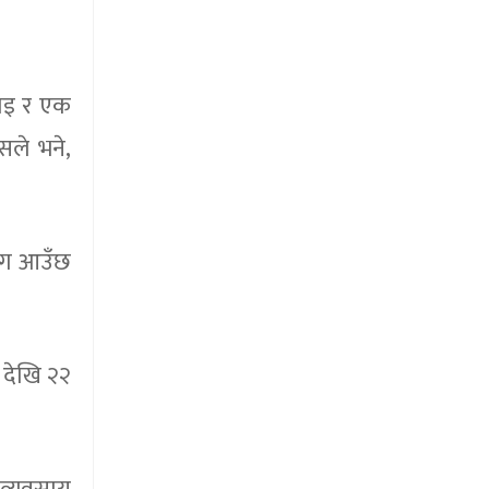
भाइ र एक
सले भने,
माग आउँछ
 देखि २२