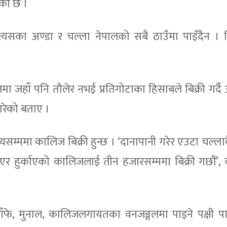
एको छ ।
्यसका अण्डा र चल्ला नेपालको सबै ठाउँमा पाइँदैन ।
लमा जहाँ पनि तौलेर नभई प्रतिगोटाका हिसाबले बिक्री गर्द
 गरेको बताए ।
म्ममा कालिज बिक्री हुन्छ । ‘दानापानी गरेर एउटा चल्ल
र हुर्काएको कालिजलाई तीन हजारसम्ममा बिक्री गछौं’, 
ार डाँफे, मुनाल, कालिजलगायतका वनजङ्गलमा पाइने पक्षी प