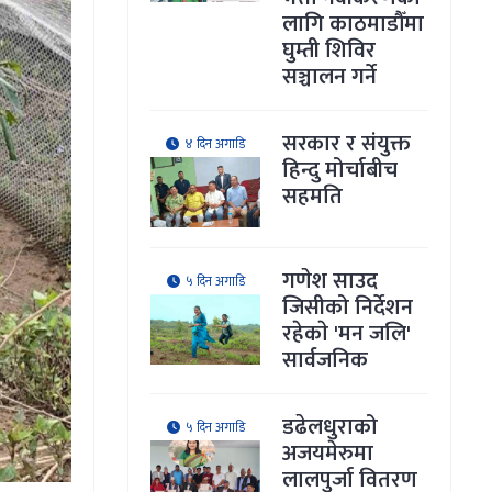
लागि काठमाडौँमा
घुम्ती शिविर
सञ्चालन गर्ने
सरकार र संयुक्त
४ दिन अगाडि
हिन्दु मोर्चाबीच
सहमति
गणेश साउद
५ दिन अगाडि
जिसीको निर्देशन
रहेकाे 'मन जलि'
सार्वजनिक
डढेलधुराको
५ दिन अगाडि
अजयमेरुमा
लालपुर्जा वितरण