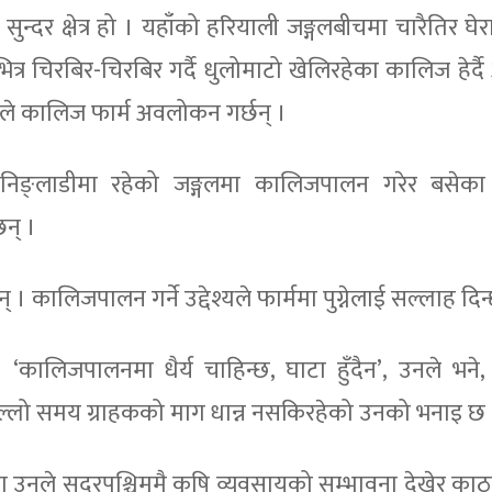
ुन्दर क्षेत्र हो । यहाँको हरियाली जङ्गलबीचमा चारैतिर घेर
्र चिरबिर-चिरबिर गर्दै धुलोमाटो खेलिरहेका कालिज हेर्द
रैजसोले कालिज फार्म अवलोकन गर्छन् ।
ो निङ्लाडीमा रहेको जङ्गलमा कालिजपालन गरेर बसेका
छन् ।
। कालिजपालन गर्ने उद्देश्यले फार्ममा पुग्नेलाई सल्लाह दिन्
िजपालनमा धैर्य चाहिन्छ, घाटा हुँदैन’, उनले भने, ‘म
छिल्लो समय ग्राहकको माग धान्न नसकिरहेको उनको भनाइ छ 
ा उनले सुदूरपश्चिममै कृषि व्यवसायको सम्भावना देखेर काठ