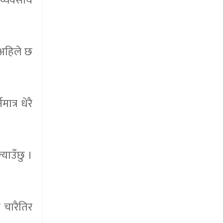
 व्यवसाय
 अहिले छ
त्र धेरै
याउँछु ।
 चारैतिर