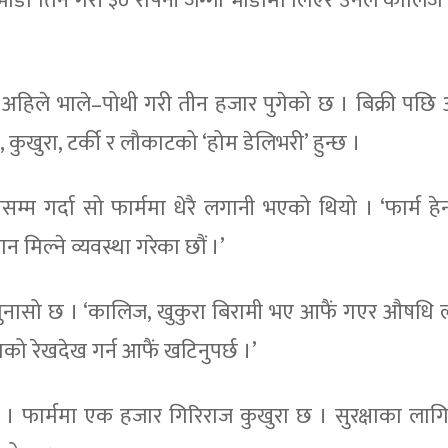
ाडा तिर्ने गरी ३० रोपनी जग्गा भाडामा लिएर उनले कालिज
हिले भाले–पोथी गरी तीन हजार पुगेको छ । बिक्री पछि
कुखुरा, टर्की र लौकाटको ‘होम डेलिभरी’ हुन्छ ।
म गर्दा सो फार्ममा धेरै लगानी भएको थियो । ‘फार्म हेर्नमा
 मिल्ने व्यवस्था गरेका छौं ।’
ुनासो छ । ‘कालिज, खुकुरा बिरामी भए आफैं गएर औषधि ल्
ाको रेखदेख गर्न आफैं खटिनुपर्छ ।’
न् । फार्ममा एक हजार गिरिराज कुखुरा छ । सुरक्षाका लागि