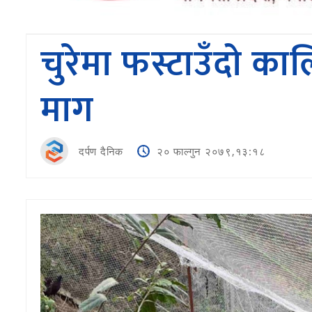
चुरेमा फस्टाउँदो 
माग
दर्पण दैनिक
२० फाल्गुन २०७९,१३:१८