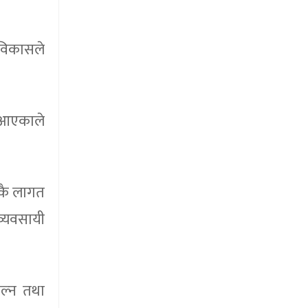
 विकासले
ै आएकाले
ाकै लागत
व्यवसायी
ाल्न तथा