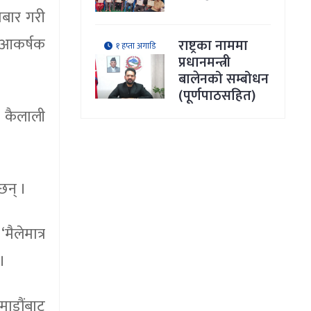
ाबार गरी
ै आकर्षक
राष्ट्रका नाममा
१ हप्ता अगाडि
प्रधानमन्त्री
बालेनको सम्बोधन
(पूर्णपाठसहित)
 कैलाली
छन् ।
ैलेमात्र
।
माडौंबाट