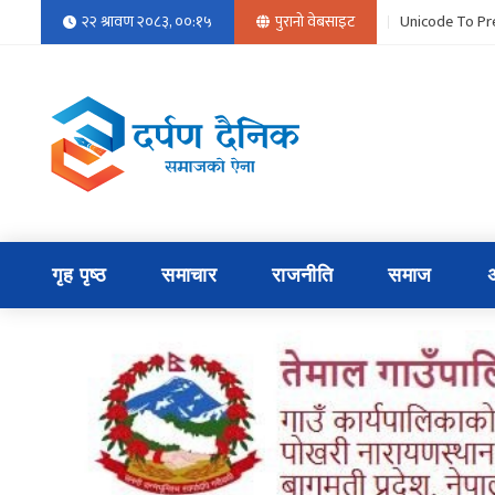
२२ श्रावण २०८३, ००:१५
पुरानो वेबसाइट
Unicode To Pr
गृह पृष्ठ
समाचार
राजनीति
समाज