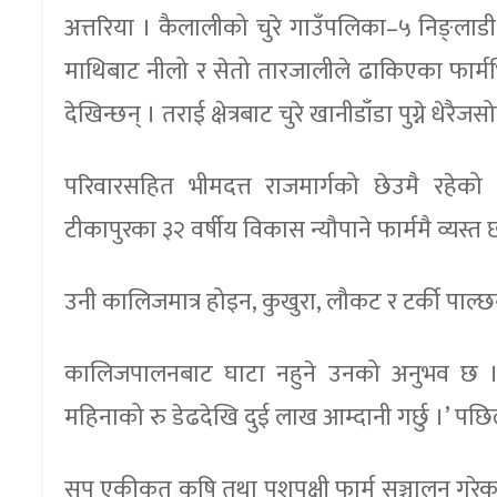
अत्तरिया । कैलालीको चुरे गाउँपलिका–५ निङ्लाडी स
माथिबाट नीलो र सेतो तारजालीले ढाकिएका फार्मभित
देखिन्छन् । तराई क्षेत्रबाट चुरे खानीडाँडा पुग्ने धे
परिवारसहित भीमदत्त राजमार्गको छेउमै रहेक
टीकापुरका ३२ वर्षीय विकास न्यौपाने फार्ममै व्यस्त 
उनी कालिजमात्र होइन, कुखुरा, लौकट र टर्की पाल्छन् 
कालिजपालनबाट घाटा नहुने उनको अनुभव छ । ‘काल
महिनाको रु डेढदेखि दुई लाख आम्दानी गर्छु ।’ प
सुप एकीकृत कृषि तथा पशुपक्षी फार्म सञ्चालन गरेक