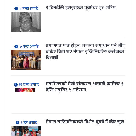
३ दिनदेखि हराइरहेका पूर्वमेयर मृत भेटिए
५ घन्टा अगाडि
प्रमाणपत्र मात्र होइन, समस्या समाधान गर्ने सीप
७ घन्टा अगाडि
बोकेर विदा भए नेपाल इन्जिनियरिङ कलेजका
विद्यार्थी
एनपीएलको तेस्रो संस्करण आगामी कात्तिक ९
११ घन्टा अगाडि
देखि मङ्सिर ५ गतेसम्म
तेमाल गाउँपालिकाकाे विशेष घुम्ती शिविर सुरू
१ दिन अगाडि