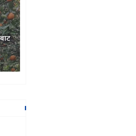
आगामी पाँच वर्षका लागि प्रतिनिधिसभ
चुनिएका २७५ सांसद (सूची)
१६ माघ २०७९,११:४८