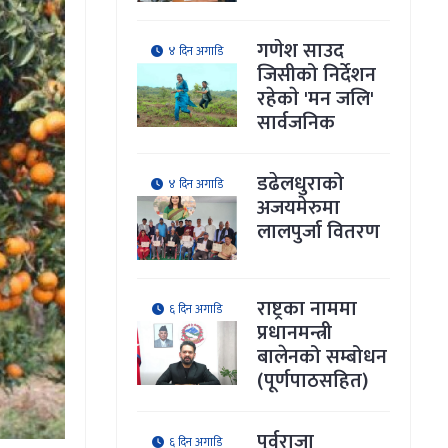
गणेश साउद
४ दिन अगाडि
जिसीको निर्देशन
रहेकाे 'मन जलि'
सार्वजनिक
डढेलधुराको
४ दिन अगाडि
अजयमेरुमा
लालपुर्जा वितरण
राष्ट्रका नाममा
६ दिन अगाडि
प्रधानमन्त्री
बालेनको सम्बोधन
(पूर्णपाठसहित)
पूर्वराजा
६ दिन अगाडि