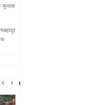
 सुन्तला
ोपबहादुर
सस
को