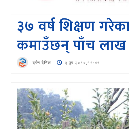
३७ वर्ष शिक्षण गरेका
कमाउँछन् पाँच लाख
दर्पण दैनिक
३ पुष २०८०,११:४१