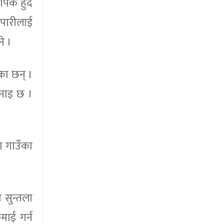
ापक हुँदै
ापारीलाई
े ।
का छन् ।
भनाइ छ ।
ा गाउँका
 सुन्तला
माई गर्न