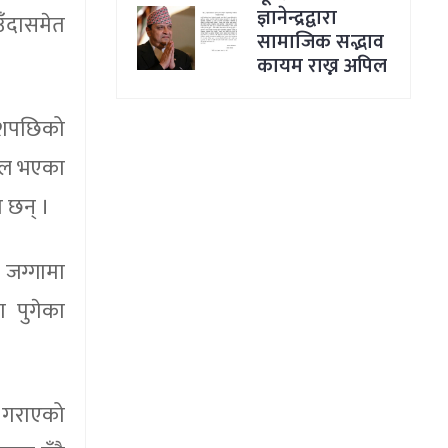
ज्ञानेन्द्रद्वारा
उँदासमेत
सामाजिक सद्भाव
कायम राख्न अपिल
ाशपछिको
सफल भएका
ा छन् ।
 जग्गामा
 पुगेका
त गराएको