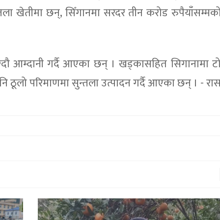
तला खेतीमा छन्, सिँगानमा सरदर तीन करोड रुपैयाँसम्मको
ग्दौ आम्दानी गर्दै आएका छन् । खड्कासहित सिगानामा ट
 ठूलो परिमाणमा सुन्तला उत्पादन गर्दै आएका छन् । - रा
गुल्मीका लक्ष्मण भण्डारी कसरी बने दुबई
होटल सेफ ?
१५ माघ २०७९,२२:०५