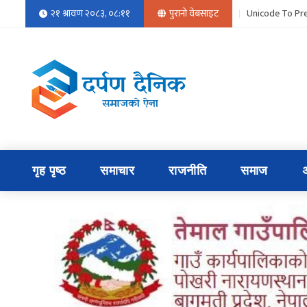
२१ श्रावण २०८३, ०८:११
पुरानो वेबसाइट
Unicode To Pre
गृह पृष्ठ
समाचार
राजनीति
समाज