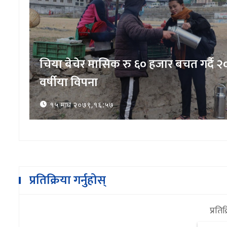
काेरियाबाट फर्केका मुक्तिले सुन्तला बिक्रीब
एकै सिजनमा कमाए ४५ लाख
१५ माघ २०७९,१७:३०
प्रतिक्रिया गर्नुहोस्
प्रतिक