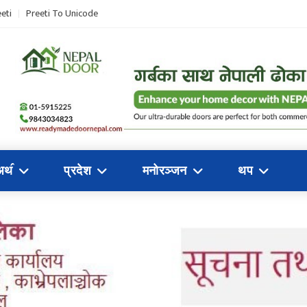
eti
Preeti To Unicode
अथ॔
प्रदेश
मनोरञ्जन
थप