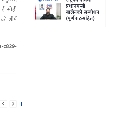
राष्ट्रका नाममा
१ हप्ता अगाडि
प्रधानमन्त्री
ाई सोही
बालेनको सम्बोधन
(पूर्णपाठसहित)
को शीर्ष
a-c829-