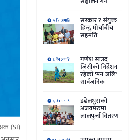
सञ्चालन गर्ने
सरकार र संयुक्त
५ दिन अगाडि
हिन्दु मोर्चाबीच
सहमति
गणेश साउद
६ दिन अगाडि
जिसीको निर्देशन
रहेकाे 'मन जलि'
सार्वजनिक
डढेलधुराको
६ दिन अगाडि
अजयमेरुमा
लालपुर्जा वितरण
्षक (SI)
 अनुसार,