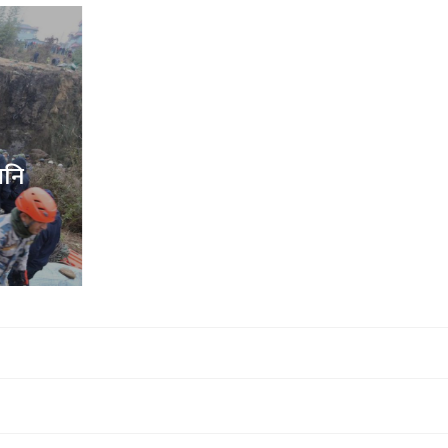
नक्कली रक्सी बनाउने पक्राउ
१५ माघ २०७९,१०:२६