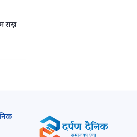
म राख्न
ैनिक