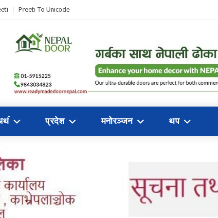
eti
Preeti To Unicode
अथ॔
प्रदेश
मनोरञ्जन
थप