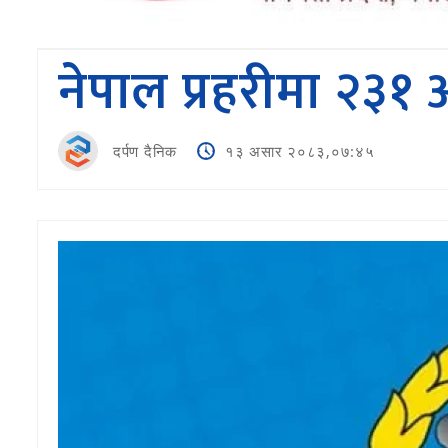
नेपाल प्रहरीमा २३
दर्पण दैनिक
१३ असार २०८३,०७:४५