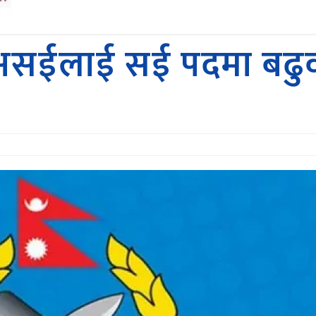
१ असईलाई सई पदमा बढुव