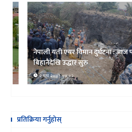
नेपाली यती एयर विमान दुर्घटना : आज पनि
बिहानैदेखि उद्धार सुरु
२ माघ २०७९,०७:०२
प्रतिक्रिया गर्नुहोस्