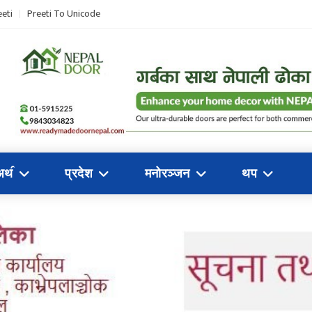
eti
Preeti To Unicode
अथ॔
प्रदेश
मनोरञ्जन
थप