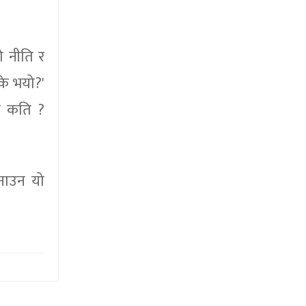
ो नीति र
 के भयो?'
री कति ?
नाउन यो