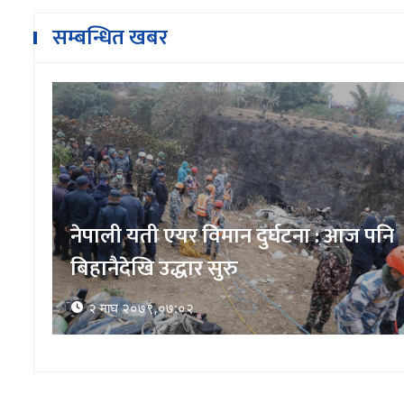
सम्बन्धित खबर
 पनि
नक्कली रक्सी बनाउने पक्राउ
१५ माघ २०७९,१०:२६