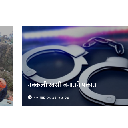
ललितपुरको ग्वार्काेमा कार र ट्याक
२ को मृत्यु, ६ जना घाइते
१६ माघ २०७९,११:२५