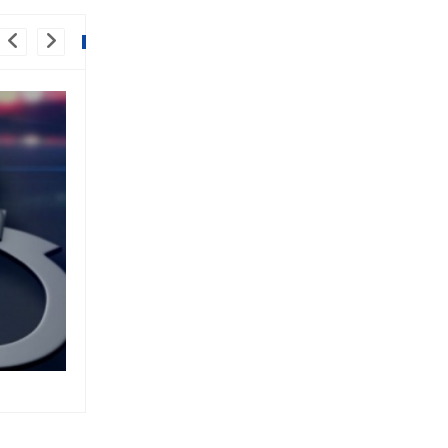
्सी ठोक्किँदा
काठमाडौँको चाबहिलमा बसले 
ठक्कर दिँदा २८ वर्षीया युवतीको 
१६ माघ २०७९,१२:२८