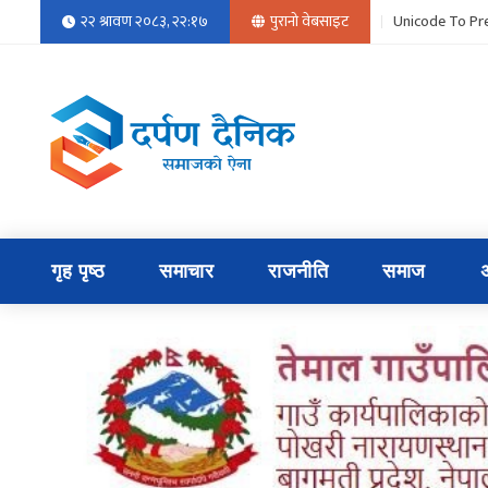
२२ श्रावण २०८३, २२:१७
पुरानो वेबसाइट
Unicode To Pre
गृह पृष्ठ
समाचार
राजनीति
समाज