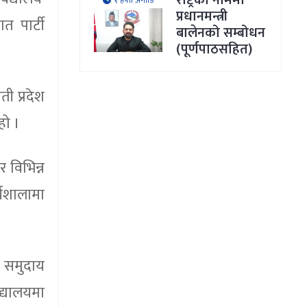
राष्ट्रका नाममा
१ हप्ता अगाडि
प्रधानमन्त्री
त पार्टी
बालेनको सम्बोधन
(पूर्णपाठसहित)
ी प्रदेश
हो ।
 विभिन्न
्यशालामा
र समुदाय
द्यालयमा