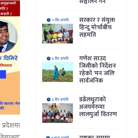
सञ्चालन गर्ने
सरकार र संयुक्त
५ दिन अगाडि
हिन्दु मोर्चाबीच
सहमति
गणेश साउद
६ दिन अगाडि
जिसीको निर्देशन
रहेकाे 'मन जलि'
सार्वजनिक
डढेलधुराको
६ दिन अगाडि
अजयमेरुमा
लालपुर्जा वितरण
प्रदेशमा
िद्यालय'