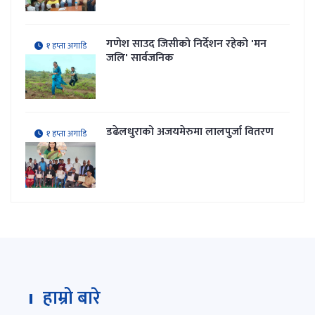
गणेश साउद जिसीको निर्देशन रहेकाे 'मन
१ हप्ता अगाडि
जलि' सार्वजनिक
डढेलधुराको अजयमेरुमा लालपुर्जा वितरण
१ हप्ता अगाडि
हाम्रो बारे