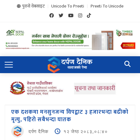
पुरानो वेबसाइट
Unicode To Preeti
Preeti To Unicode
एक दशकमा मनसुनजन्य विपद्बाट ३ हजारभन्दा बढीको
मृत्यु, पहिरो सबैभन्दा घातक
दर्पण दैनिक
१२ जेष्ठ २०८३,०८:४०