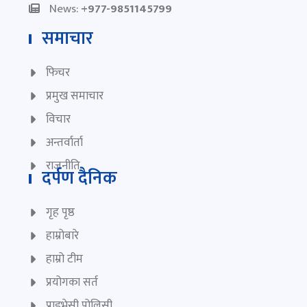
News:
+977-9851145799
समाचार
फिचर
प्रमुख समाचार
विचार
अन्तर्वार्ता
राजनीति
दर्पण दैनिक
गृह पृष्ठ
हाम्रोबारे
हाम्रो टीम
प्रयोगका सर्त
प्राइभेसी पोलिसी