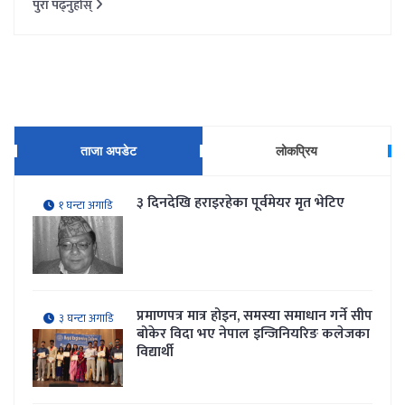
पुरा पढ्नुहोस्
ताजा अपडेट
लोकप्रिय
३ दिनदेखि हराइरहेका पूर्वमेयर मृत भेटिए
१ घन्टा अगाडि
प्रमाणपत्र मात्र होइन, समस्या समाधान गर्ने सीप
३ घन्टा अगाडि
बोकेर विदा भए नेपाल इन्जिनियरिङ कलेजका
विद्यार्थी