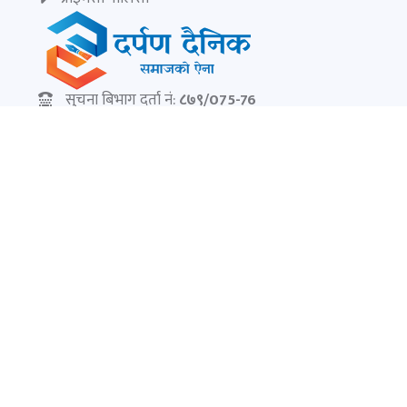
सुचना बिभाग दर्ता नं:
८७९/075-76
सम्पादक:
केशरलाल विश्वकर्मा
darpandainik@gmail.com
Ad:
9851145799
darpandainik2@gmail.com
© Copyright 2026
दर्पण दैनिक | Darpan Dainik
. Developed by
Canosoft Techonology
. All right reserved.