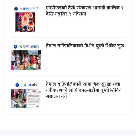
एनपीएलको तेस्रो संस्करण आगामी कात्तिक ९
७ घन्टा अगाडि
देखि मङ्सिर ५ गतेसम्म
तेमाल गाउँपालिकाकाे विशेष घुम्ती शिविर सुरू
२१ घन्टा अगाडि
तेमाल गाउँपालिकाले सामाजिक सुरक्षा भत्ता
३ दिन अगाडि
नवीकरणकाे लागि काठमाडौँमा घुम्ती शिविर
सञ्चालन गर्ने