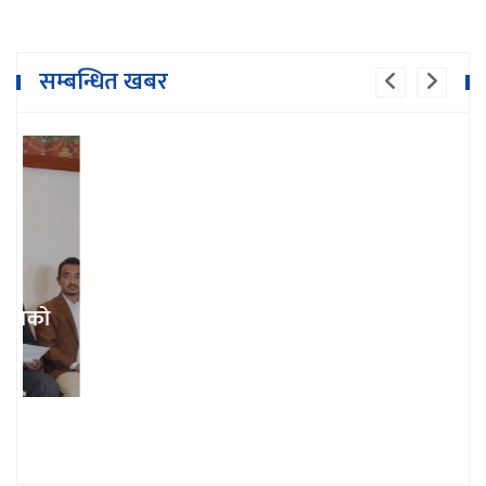
सम्बन्धित खबर
भारतले जित्याे यू–१९ महिला विश्वकप उपाधि