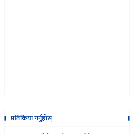
नीतिमै समस्या छ, मेरो कामबाट आफैं सन्तुष्ट
छैन
प्रतिक्रिया गर्नुहोस्