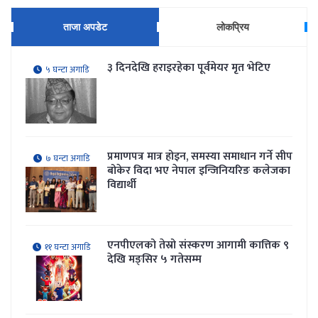
ताजा अपडेट
लोकप्रिय
३ दिनदेखि हराइरहेका पूर्वमेयर मृत भेटिए
५ घन्टा अगाडि
प्रमाणपत्र मात्र होइन, समस्या समाधान गर्ने सीप
७ घन्टा अगाडि
बोकेर विदा भए नेपाल इन्जिनियरिङ कलेजका
विद्यार्थी
एनपीएलको तेस्रो संस्करण आगामी कात्तिक ९
११ घन्टा अगाडि
देखि मङ्सिर ५ गतेसम्म