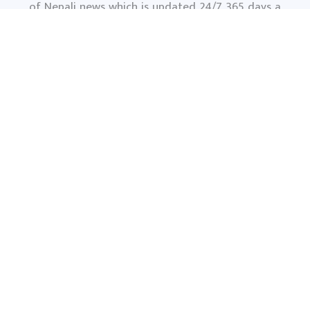
of Nepali news which is updated 24/7 365 days a
year. With people’s right to information as the
primary objective "
www.darpandainik.com
" and
Darpan TV (Online TV) Under of Darpan Dainik
Pvt. Ltd. was registered according to the law suit
Government of Nepal.
दर्पण दैनिक प्रा.लि.
टाेखा ४ काठमाण्डाै
News:
+977-9851145799
समाचार
फिचर