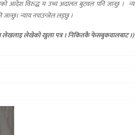
तको आदेश विरुद्ध म उच्च अदालत बुटवल पनि जान्छु । न्या
नि जान्छु। न्याय नपाउन्जेल लड्छु ।
मेश लेखलाइ लेखेकाे खुला पत्र । निकितकै फेसबुकवालबाट ।)