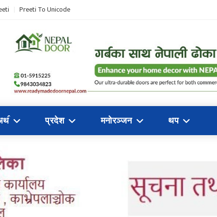
eeti
Preeti To Unicode
अथ॔
प्रदेश
मनोरञ्जन
थप