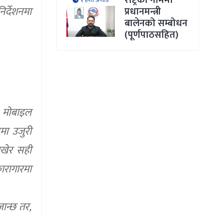
राष्ट्रका नाममा
१ हप्ता अगाडि
िर्देशनमा
प्रधानमन्त्री
बालेनको सम्बोधन
(पूर्णपाठसहित)
ा मोबाइल
दमा उजुरी
ाखेर सही
ारागारमा
जान्छ तर,