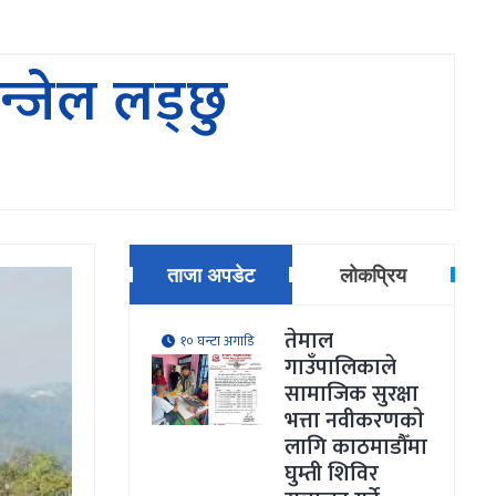
न्जेल लड्छु
ताजा अपडेट
लोकप्रिय
तेमाल
१० घन्टा अगाडि
गाउँपालिकाले
सामाजिक सुरक्षा
भत्ता नवीकरणकाे
लागि काठमाडौँमा
घुम्ती शिविर