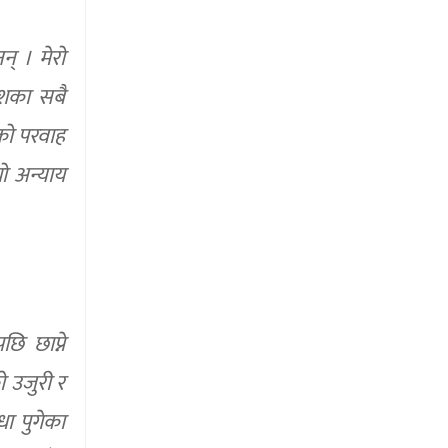
न् । मेरो
ेशका सबै
ाको परवाह
ो अन्याय
ि छाप्ने
ो उजुरी र
धा पुगेका