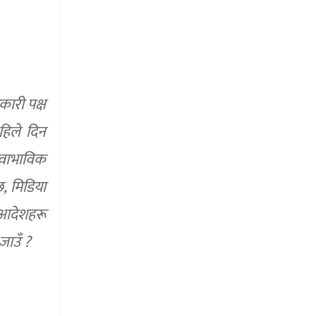
ारी पक्ष
हिले दिन
्वाभाविक
छ, मिडिया
 आदेशहरू
जाउँ ?