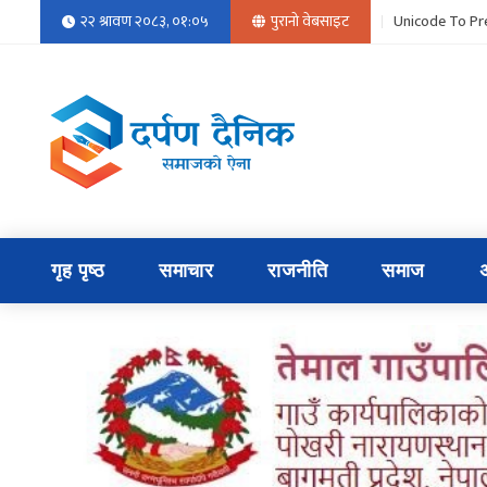
२२ श्रावण २०८३, ०१:०५
पुरानो वेबसाइट
Unicode To Pr
गृह पृष्ठ
समाचार
राजनीति
समाज