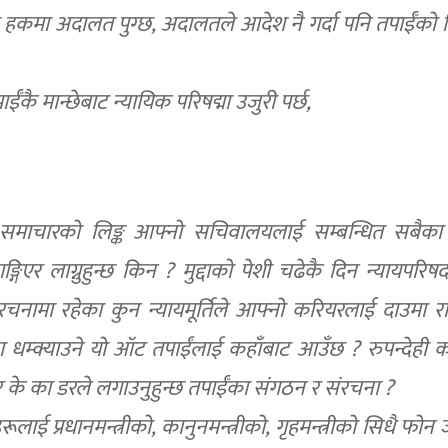
का हकमा अदालत पुग्छ, अदालतले आदेश नै गर्दा पनि तपाईँको न
ँकै मान्छेबाट न्यायिक परिषद्मा उजुरी पर्छ,
्तो समाचारको लिङ्क आफ्नो सचिवालयलाई सम्बन्धित सबैक
गिएर लाग्नुहुन्छ किन ? मुद्दाको पेशी चढेकै दिन न्यायपरिष
 संरचनामा रहेका कुन न्यायमूर्तिले आफ्नो करियरलाई दाउमा र
ा धम्क्याउने यो ऑट तपाईंलाई कहाँबाट आउँछ ? रुपन्देही क
र के का डरले लगाउनुहुन्छ तपाईँका संगठन र संरचना ?
लाई प्रधानमन्त्रीको, कानुनमन्त्रीको, गृहमन्त्रीको सिधै फोन 