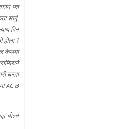
उने पत्र
ा सार्नु,
न्याय दिन
को होला ?
िकल केसमा
लामिछाने
री बन्ला
रीमा AC छ
द्ध बोल्न