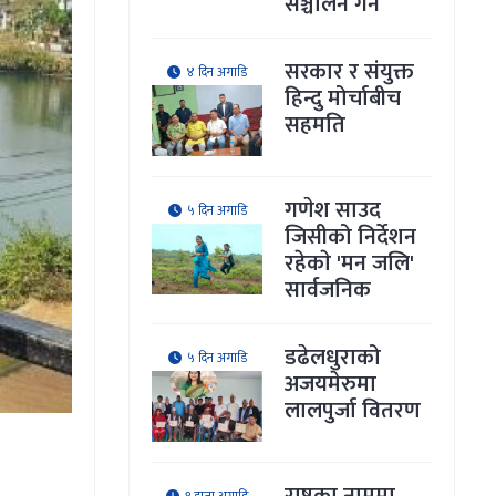
सञ्चालन गर्ने
सरकार र संयुक्त
४ दिन अगाडि
हिन्दु मोर्चाबीच
सहमति
गणेश साउद
५ दिन अगाडि
जिसीको निर्देशन
रहेकाे 'मन जलि'
सार्वजनिक
डढेलधुराको
५ दिन अगाडि
अजयमेरुमा
लालपुर्जा वितरण