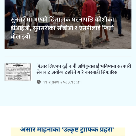
सुनसरीमा भएको हिंसात्मक घटनापछि कोशीका
डीआईजी, सुनसरीका सीडीओ र एसपीलाई फिर्ता
बोलाइयो
पिआर लिएका दुई नापी अधिकृतलाई भविष्यमा सरकारी
सेवाबाट अयोग्य ठहरिने गरि कारबाही सिफारिस
११ श्रावण २०८३,१८:३१