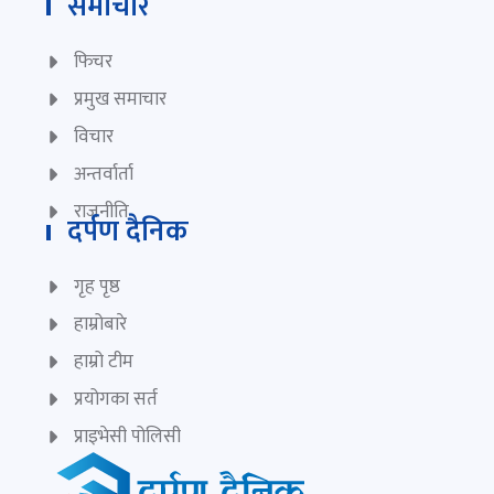
समाचार
फिचर
प्रमुख समाचार
विचार
अन्तर्वार्ता
राजनीति
दर्पण दैनिक
गृह पृष्ठ
हाम्रोबारे
हाम्रो टीम
प्रयोगका सर्त
प्राइभेसी पोलिसी