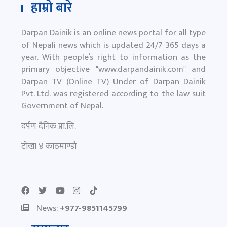
हाम्रो बारे
Darpan Dainik is an online news portal for all type
of Nepali news which is updated 24/7 365 days a
year. With people’s right to information as the
primary objective "
www.darpandainik.com
" and
Darpan TV (Online TV) Under of Darpan Dainik
Pvt. Ltd. was registered according to the law suit
Government of Nepal.
दर्पण दैनिक प्रा.लि.
टाेखा ४ काठमाण्डाै
News:
+977-9851145799