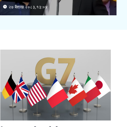
२७ बैशाख २०८३,१३:०४