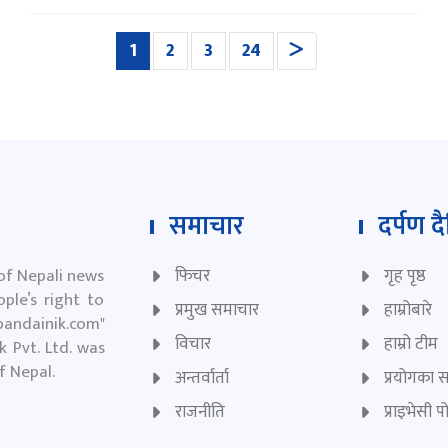
(current)
1
2
3
24
समाचार
दर्पण द
 of Nepali news
फिचर
गृह पृष्ठ
ple’s right to
प्रमुख समाचार
हाम्रोबारे
andainik.com
"
विचार
हाम्रो टीम
 Pvt. Ltd. was
of Nepal.
अन्तर्वार्ता
प्रयोगका सर
राजनीति
प्राइभेसी 