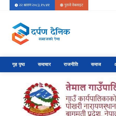
२२ श्रावण २०८३, १५:४१
पुरानो वेबसाइट
गृह पृष्ठ
समाचार
राजनीति
समाज