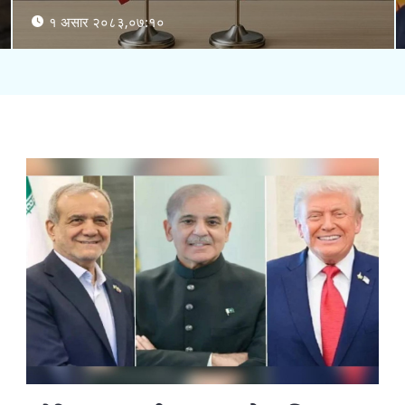
१ असार २०८३,०७:१०