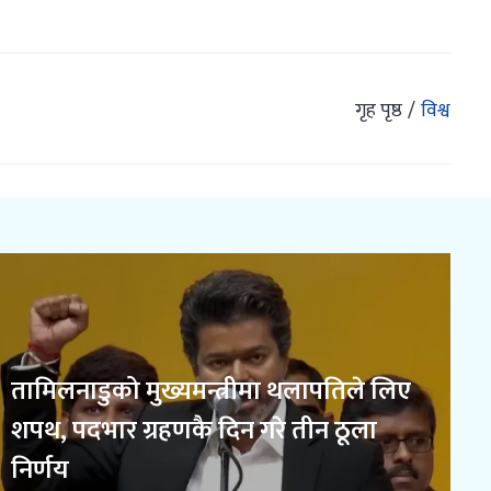
गृह पृष्ठ
विश्व
तामिलनाडुको मुख्यमन्त्रीमा थलापतिले लिए
शपथ, पदभार ग्रहणकै दिन गरे तीन ठूला
निर्णय