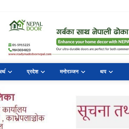
अथ॔
प्रदेश
मनोरञ्जन
थप