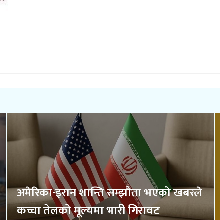
अमेरिका-इरान शान्ति सम्झौता भएको खबरले
कच्चा तेलको मूल्यमा भारी गिरावट