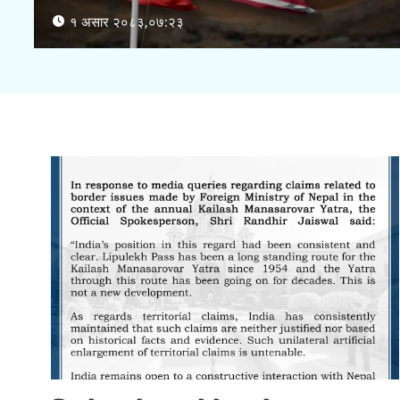
१ असार २०८३,०७:२३