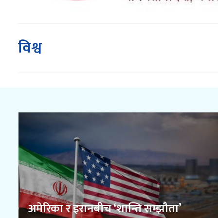
विश्व
अमेरिका र इरानबीच ‘शान्ति सम्झौता’