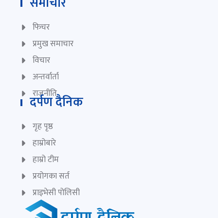
समाचार
फिचर
प्रमुख समाचार
विचार
अन्तर्वार्ता
राजनीति
दर्पण दैनिक
गृह पृष्ठ
हाम्रोबारे
हाम्रो टीम
प्रयोगका सर्त
प्राइभेसी पोलिसी