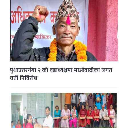
पुथाउत्तरगंगा २ को वडाध्यक्षमा माओवादीका जगत
घर्ती निर्विरोध