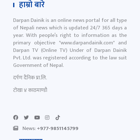
हाम्रो बारे
Darpan Dainik is an online news portal for all type
of Nepali news which is updated 24/7 365 days a
year. With people’s right to information as the
primary objective "
www.darpandainik.com
" and
Darpan TV (Online TV) Under of Darpan Dainik
Pvt. Ltd. was registered according to the law suit
Government of Nepal.
दर्पण दैनिक प्रा.लि.
टाेखा ४ काठमाण्डाै
News:
+977-9851145799