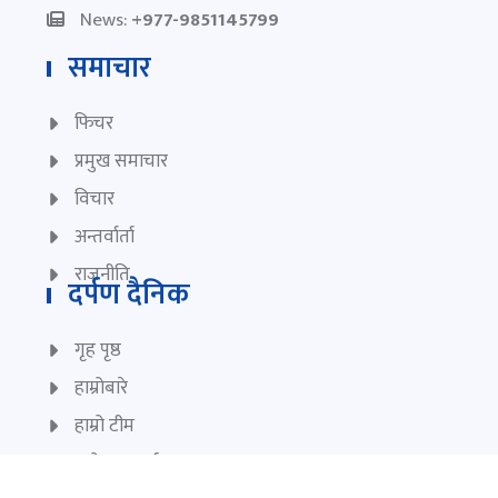
News:
+977-9851145799
समाचार
फिचर
प्रमुख समाचार
विचार
अन्तर्वार्ता
राजनीति
दर्पण दैनिक
गृह पृष्ठ
हाम्रोबारे
हाम्रो टीम
प्रयोगका सर्त